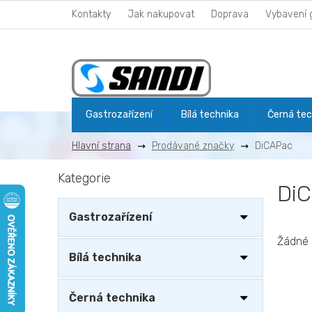
Přejít
Kontakty
Jak nakupovat
Doprava
Vybavení 
na
obsah
Gastrozařízení
Bílá technika
Černá tec
Prodávané značky
DiCAPac
P
Kategorie
Přeskočit
o
Di
kategorie
s
t
Gastrozařízení
r
a
Žádné 
n
Bílá technika
n
í
Černá technika
p