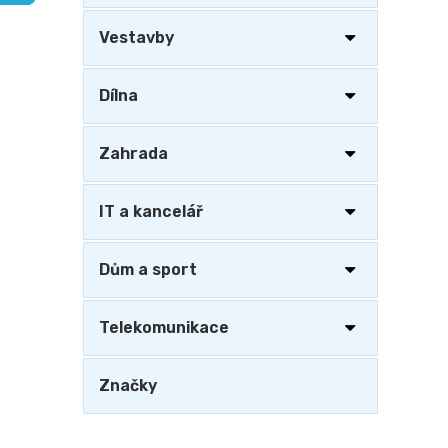
a
n
Vestavby
e
l
Dílna
Zahrada
IT a kancelář
Dům a sport
Telekomunikace
Značky