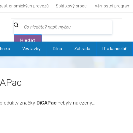
gastronomických provozů
Splátkový prodej
Věrnostní program
Hledat
hnika
Vestavby
Dílna
Zahrada
IT a kancelář
CAPac
produkty značky
DiCAPac
nebyly nalezeny...