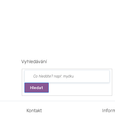
Vyhledávání
Hledat
Z
á
Kontakt
Infor
p