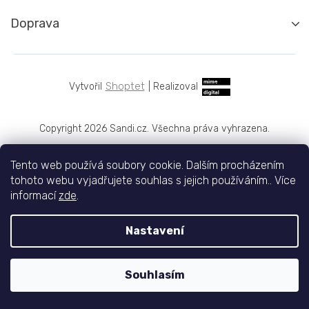
Doprava
Shoptet
|
Realizoval
Copyright 2026
Sandi.cz
. Všechna práva vyhrazena.
Tento web používá soubory cookie. Dalším procházením
tohoto webu vyjadřujete souhlas s jejich používáním.. Více
informací
zde
.
Nastavení
Souhlasím