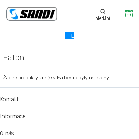
Přejít
na
Ná
obsah
ko
Eaton
Žádné produkty značky
Eaton
nebyly nalezeny...
Z
á
Kontakt
p
a
Informace
t
í
O nás