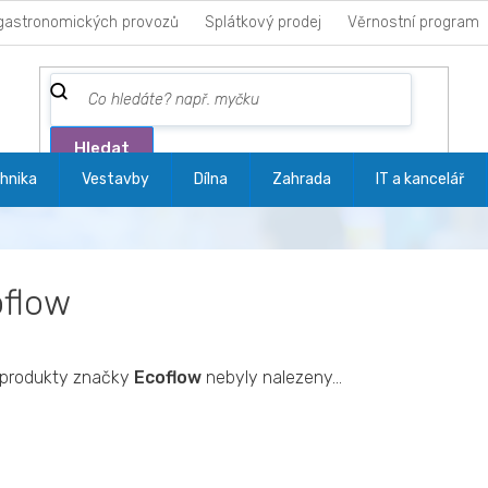
gastronomických provozů
Splátkový prodej
Věrnostní program
Hledat
hnika
Vestavby
Dílna
Zahrada
IT a kancelář
flow
produkty značky
Ecoflow
nebyly nalezeny...