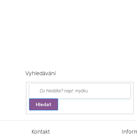
Vyhledávání
Hledat
Z
á
Kontakt
Infor
p