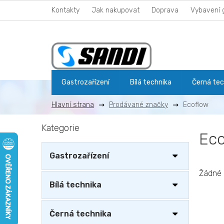
Přejít
Kontakty
Jak nakupovat
Doprava
Vybavení 
na
obsah
Gastrozařízení
Bílá technika
Černá tec
Prodávané značky
Ecoflow
P
Kategorie
Přeskočit
o
Eco
kategorie
s
t
Gastrozařízení
r
a
Žádné 
n
Bílá technika
n
í
Černá technika
p