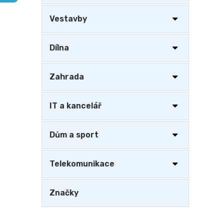
a
n
Vestavby
e
l
Dílna
Zahrada
IT a kancelář
Dům a sport
Telekomunikace
Značky