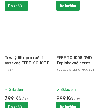
Do košíku
Do košíku
Trvalý filtr pro ruční
EFBE TO 1008 GWD
vysavač EFBE-SCHOTT
Topinkovač nerez
HSS 1003 Stormy
Trvalý
950W/6 stupnů regulace
Skladem
Skladem
399 Kč
999 Kč
/ ks
/ ks
Do košíku
Do košíku