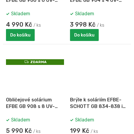
EFBE GB 906 s 6 UV-
EFBE GB 904 s 4 UV-
trubicemi Cosmedico
trubicemi Cosmedico
Skladem
Skladem
4 990 Kč
3 998 Kč
/ ks
/ ks
Do košíku
Do košíku
Z
ZDARMA
D
A
R
M
A
Obličejové solárium
Brýle k soláriím EFBE-
EFBE GB 908 s 8 UV-
SCHOTT GB 834-838 i
trubicemi Cosmedico
GB 904-908
Skladem
Skladem
5 990 Kč
199 Kč
/ ks
/ ks