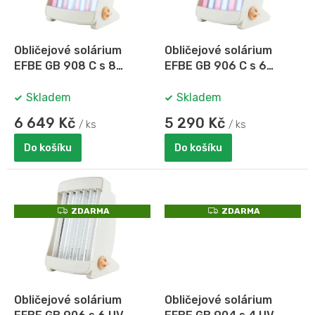
M
M
p
A
A
r
o
d
Obličejové solárium
Obličejové solárium
u
EFBE GB 908 C s 8
EFBE GB 906 C s 6
k
barevnými UV-trubicemi
barevnými UV-trubicemi
t
Cosmedico
Cosmedico
Skladem
Skladem
ů
6 649 Kč
5 290 Kč
/ ks
/ ks
Do košíku
Do košíku
Z
Z
ZDARMA
ZDARMA
D
D
A
A
R
R
M
M
A
A
Obličejové solárium
Obličejové solárium