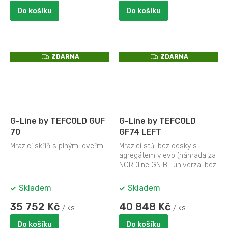
Do košíku
Do košíku
Z
Z
ZDARMA
ZDARMA
D
D
A
A
R
R
M
M
A
A
G-Line by TEFCOLD GUF
G-Line by TEFCOLD
70
GF74 LEFT
Mrazicí skříň s plnými dveřmi
Mrazicí stůl bez desky s
agregátem vlevo (náhrada za
NORDline GN BT univerzal bez
desky)
Skladem
Skladem
35 752 Kč
40 848 Kč
/ ks
/ ks
Do košíku
Do košíku