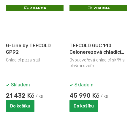
Z
Z
ZDARMA
ZDARMA
D
D
A
A
R
R
M
M
A
A
G-Line by TEFCOLD
TEFCOLD GUC 140
GP92
Celonerezová chladicí
skříň 1056 l
Chladicí pizza stůl
Dvoudveřová chladicí skříň s
plnými dveřmi
Skladem
Skladem
21 432 Kč
45 990 Kč
/ ks
/ ks
Do košíku
Do košíku