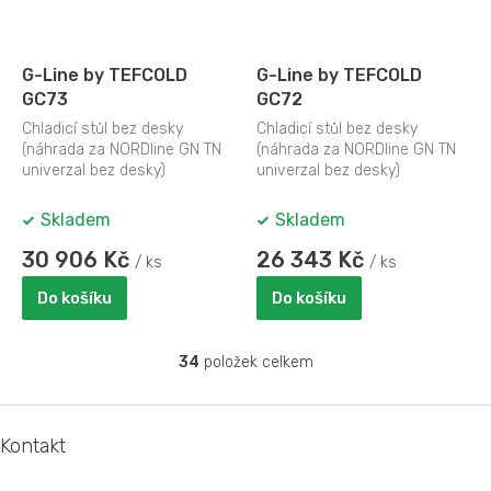
G-Line by TEFCOLD
G-Line by TEFCOLD
GC73
GC72
Chladicí stůl bez desky
Chladicí stůl bez desky
(náhrada za NORDline GN TN
(náhrada za NORDline GN TN
univerzal bez desky)
univerzal bez desky)
Skladem
Skladem
30 906 Kč
26 343 Kč
/ ks
/ ks
Do košíku
Do košíku
34
položek celkem
O
v
l
Z
á
á
Kontakt
d
p
a
a