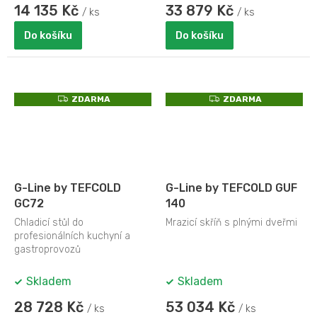
14 135 Kč
33 879 Kč
/ ks
/ ks
Do košíku
Do košíku
Z
Z
ZDARMA
ZDARMA
D
D
A
A
R
R
M
M
A
A
G-Line by TEFCOLD
G-Line by TEFCOLD GUF
GC72
140
Chladicí stůl do
Mrazicí skříň s plnými dveřmi
profesionálních kuchyní a
gastroprovozů
Skladem
Skladem
28 728 Kč
53 034 Kč
/ ks
/ ks