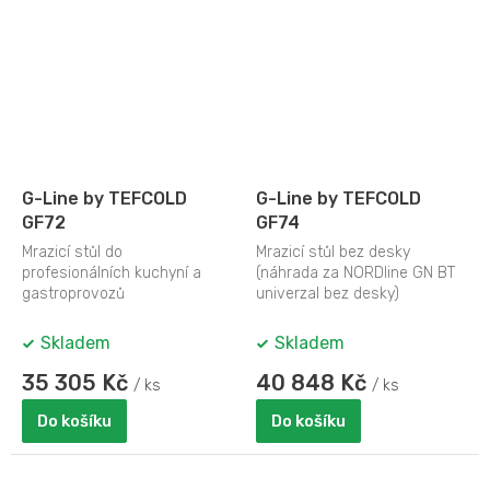
G-Line by TEFCOLD
G-Line by TEFCOLD
GF72
GF74
Mrazicí stůl do
Mrazicí stůl bez desky
profesionálních kuchyní a
(náhrada za NORDline GN BT
gastroprovozů
univerzal bez desky)
Skladem
Skladem
35 305 Kč
40 848 Kč
/ ks
/ ks
Do košíku
Do košíku