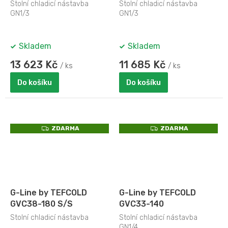
Stolní chladicí nástavba
Stolní chladicí nástavba
GN1/3
GN1/3
Skladem
Skladem
13 623 Kč
11 685 Kč
/ ks
/ ks
Do košíku
Do košíku
Z
Z
ZDARMA
ZDARMA
D
D
A
A
R
R
M
M
A
A
G-Line by TEFCOLD
G-Line by TEFCOLD
GVC38-180 S/S
GVC33-140
Stolní chladicí nástavba
Stolní chladicí nástavba
GN1/4