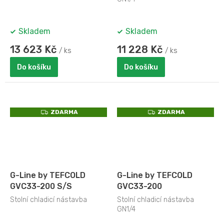
Skladem
Skladem
13 623 Kč
11 228 Kč
/ ks
/ ks
Do košíku
Do košíku
Z
Z
ZDARMA
ZDARMA
D
D
A
A
R
R
M
M
A
A
G-Line by TEFCOLD
G-Line by TEFCOLD
GVC33-200 S/S
GVC33-200
Stolní chladicí nástavba
Stolní chladicí nástavba
GN1/4