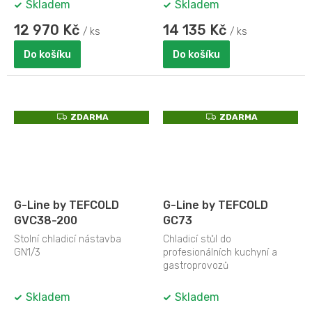
Skladem
Skladem
12 970 Kč
14 135 Kč
/ ks
/ ks
Do košíku
Do košíku
Z
Z
ZDARMA
ZDARMA
D
D
A
A
R
R
M
M
A
A
G-Line by TEFCOLD
G-Line by TEFCOLD
GVC38-200
GC73
Stolní chladicí nástavba
Chladicí stůl do
GN1/3
profesionálních kuchyní a
gastroprovozů
Skladem
Skladem