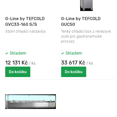
p
r
o
d
G-Line by TEFCOLD
G-Line by TEFCOLD
u
GVC33-160 S/S
GUC50
k
Stolní chladicí nástavba
Tenký chladicí box z nerezové
t
oceli pro gastronomické
ů
provozy
Skladem
Skladem
12 131 Kč
33 617 Kč
/ ks
/ ks
Do košíku
Do košíku