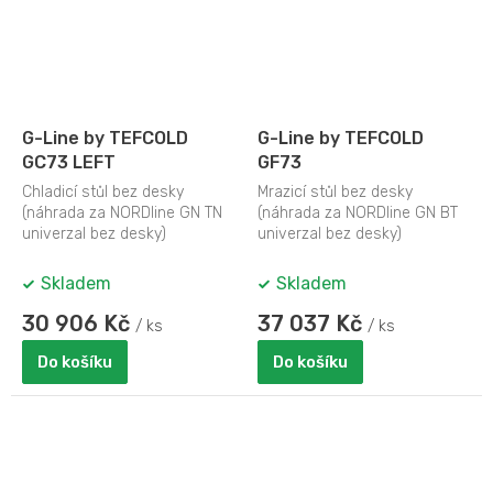
G-Line by TEFCOLD
G-Line by TEFCOLD
GC73 LEFT
GF73
Chladicí stůl bez desky
Mrazicí stůl bez desky
(náhrada za NORDline GN TN
(náhrada za NORDline GN BT
univerzal bez desky)
univerzal bez desky)
Skladem
Skladem
30 906 Kč
37 037 Kč
/ ks
/ ks
Do košíku
Do košíku