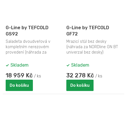
G-Line by TEFCOLD
G-Line by TEFCOLD
GS92
GF72
Saladeta dvoudveřová v
Mrazicí stůl bez desky
kompletním nerezovém
(náhrada za NORDline GN BT
provedení (náhrada za
univerzal bez desky)
NORDline GN 100 SA new).
Skladem
Skladem
18 959 Kč
32 278 Kč
/ ks
/ ks
Do košíku
Do košíku