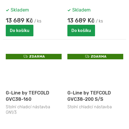
Skladem
Skladem
13 689 Kč
13 689 Kč
/ ks
/ ks
Do košíku
Do košíku
Z
Z
ZDARMA
ZDARMA
D
D
A
A
R
R
M
M
A
A
G-Line by TEFCOLD
G-Line by TEFCOLD
GVC38-160
GVC38-200 S/S
Stolní chladicí nástavba
Stolní chladicí nástavba
GN1/3