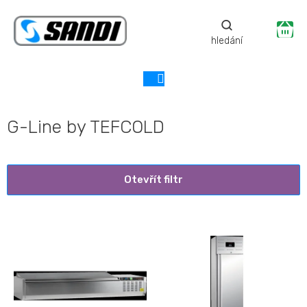
Přejít
na
Ná
obsah
ko
G-Line by TEFCOLD
Otevřít filtr
V
ý
p
i
s