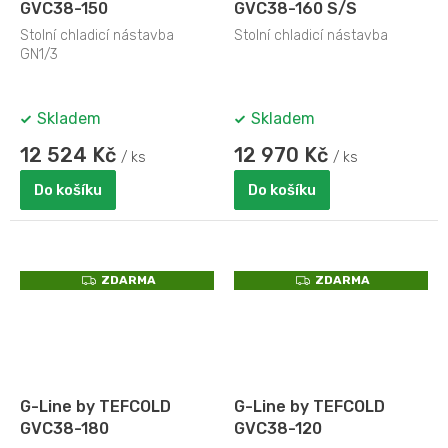
GVC38-150
GVC38-160 S/S
Stolní chladicí nástavba
Stolní chladicí nástavba
GN1/3
Skladem
Skladem
12 524 Kč
12 970 Kč
/ ks
/ ks
Do košíku
Do košíku
Z
Z
ZDARMA
ZDARMA
D
D
A
A
R
R
M
M
A
A
G-Line by TEFCOLD
G-Line by TEFCOLD
GVC38-180
GVC38-120