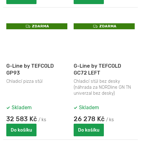
Z
Z
ZDARMA
ZDARMA
D
D
A
A
R
R
M
M
A
A
G-Line by TEFCOLD
G-Line by TEFCOLD
GP93
GC72 LEFT
Chladicí pizza stůl
Chladicí stůl bez desky
(náhrada za NORDline GN TN
univerzal bez desky)
Skladem
Skladem
32 583 Kč
26 278 Kč
/ ks
/ ks
Do košíku
Do košíku