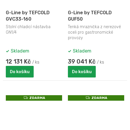
G-Line by TEFCOLD
G-Line by TEFCOLD
GVC33-160
GUF50
Stolní chladicí nástavba
Tenká mraznička z nerezové
GN1/4
oceli pro gastronomické
provozy
Skladem
Skladem
12 131 Kč
39 041 Kč
/ ks
/ ks
Do košíku
Do košíku
Z
Z
ZDARMA
ZDARMA
D
D
A
A
R
R
M
M
A
A