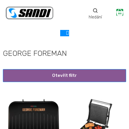
Přejít
na
Ná
obsah
ko
GEORGE FOREMAN
Otevřít filtr
V
ý
p
i
s