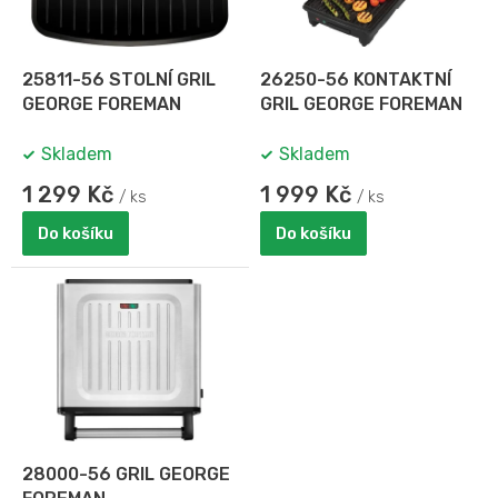
p
r
o
d
25811-56 STOLNÍ GRIL
26250-56 KONTAKTNÍ
u
GEORGE FOREMAN
GRIL GEORGE FOREMAN
k
t
Skladem
Skladem
ů
1 299 Kč
1 999 Kč
/ ks
/ ks
Do košíku
Do košíku
28000-56 GRIL GEORGE