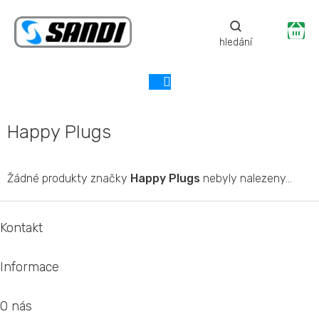
Přejít
na
Ná
obsah
ko
Happy Plugs
Žádné produkty značky
Happy Plugs
nebyly nalezeny...
Z
á
Kontakt
p
a
Informace
t
í
O nás