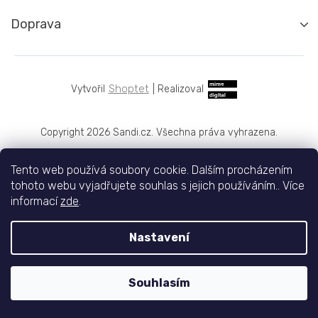
Doprava
Shoptet
|
Realizoval
Copyright 2026
Sandi.cz
. Všechna práva vyhrazena.
Tento web používá soubory cookie. Dalším procházením
tohoto webu vyjadřujete souhlas s jejich používáním.. Více
informací
zde
.
Nastavení
Souhlasím