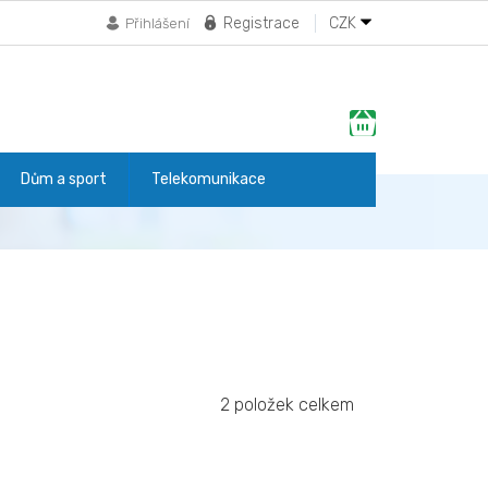
Registrace
CZK
Přihlášení
Nákupní
košík
Dům a sport
Telekomunikace
2
položek celkem