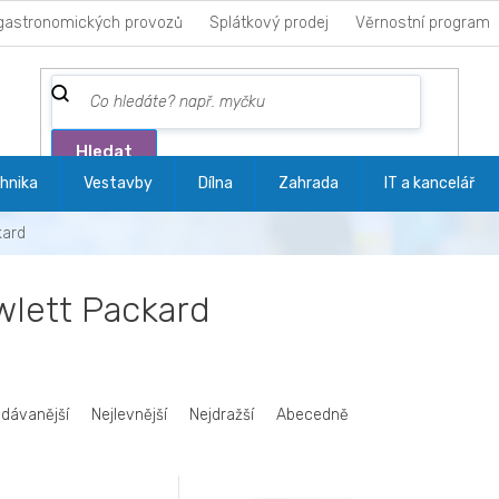
gastronomických provozů
Splátkový prodej
Věrnostní program
Hledat
hnika
Vestavby
Dílna
Zahrada
IT a kancelář
kard
lett Packard
odávanější
Nejlevnější
Nejdražší
Abecedně