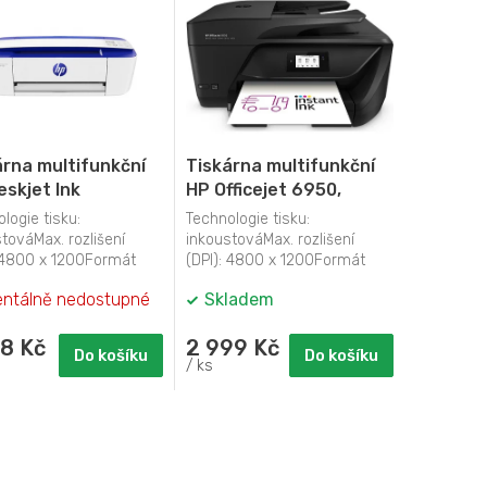
árna multifunkční
Tiskárna multifunkční
eskjet Ink
HP Officejet 6950,
ntage 3790 A4,
služba HP Instant Ink
logie tisku:
Technologie tisku:
/min, 5str./min,
A4, 16str./min,
továMax. rozlišení
inkoustováMax. rozlišení
 x 1200, manuální
: 4800 x 1200Formát
9str./min, 4800 x 1200,
(DPI): 4800 x 1200Formát
 A4Rychlost tisku
tisku: A4Rychlost tisku
ex, WF, - modrá
automatický duplex, -
ntálně nedostupné
Skladem
ě (str./min):...
barevně (str./min):...
černá
88 Kč
2 999 Kč
Do košíku
Do košíku
/ ks
O
v
l
á