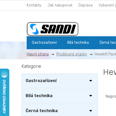
Přejít
Kontakty
Jak nakupovat
Doprava
Vybavení 
na
obsah
Gastrozařízení
Bílá technika
Černá tec
Prodávané značky
Hewlett Pac
P
Kategorie
Přeskočit
o
Hew
kategorie
s
t
Gastrozařízení
r
Ř
a
a
n
Bílá technika
Nejpr
z
n
e
í
Černá technika
n
p
V