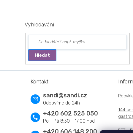
Vyhledávání
Hledat
Z
á
Kontakt
Infor
p
a
sandi
@
sandi.cz
Recykla
t
í
144 ser
+420 602 525 050
gastroz
EET - E
+420 606 148 200