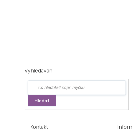
Vyhledávání
Hledat
Z
á
Kontakt
Infor
p