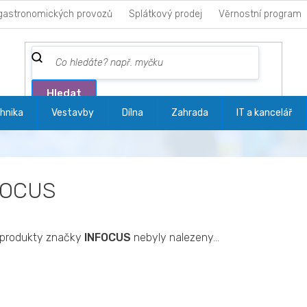
gastronomických provozů
Splátkový prodej
Věrnostní program
Hledat
hnika
Vestavby
Dílna
Zahrada
IT a kancelář
FOCUS
produkty značky
INFOCUS
nebyly nalezeny...