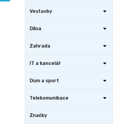
a
n
Vestavby
e
l
Dílna
Zahrada
IT a kancelář
Dům a sport
Telekomunikace
Značky