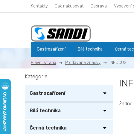
Přejít
Kontakty
Jak nakupovat
Doprava
Vybavení 
na
obsah
Gastrozařízení
Bílá technika
Černá tec
Prodávané značky
INFOCUS
P
Kategorie
Přeskočit
o
IN
kategorie
s
t
Gastrozařízení
r
a
Žádné 
n
Bílá technika
n
í
Černá technika
p