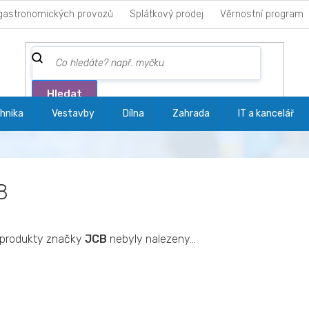
gastronomických provozů
Splátkový prodej
Věrnostní program
Hledat
hnika
Vestavby
Dílna
Zahrada
IT a kancelář
B
produkty značky
JCB
nebyly nalezeny...