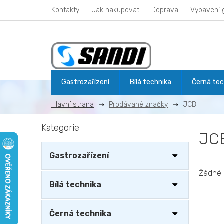
Přejít
Kontakty
Jak nakupovat
Doprava
Vybavení 
na
obsah
Gastrozařízení
Bílá technika
Černá tec
Prodávané značky
JCB
P
Kategorie
Přeskočit
o
JC
kategorie
s
t
Gastrozařízení
r
a
Žádné 
n
Bílá technika
n
í
Černá technika
p