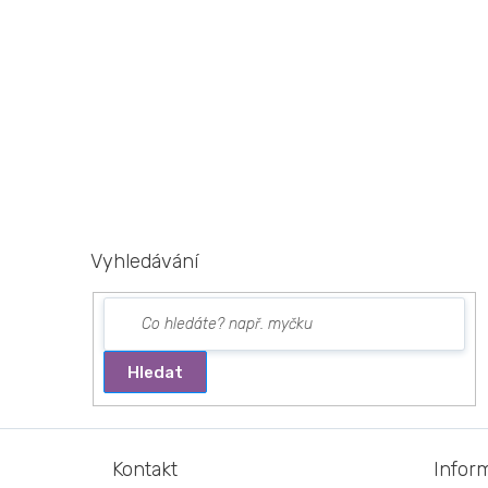
Vyhledávání
Hledat
Z
á
Kontakt
Infor
p