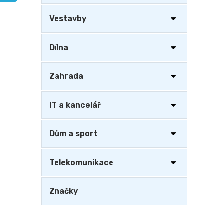
a
n
Vestavby
e
l
Dílna
Zahrada
IT a kancelář
Dům a sport
Telekomunikace
Značky