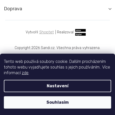
Doprava
Shoptet
|
Realizoval
Copyright 2026
Sandi.cz
. Všechna práva vyhrazena.
Tento web používá soubory cookie. Dalším procházením
tohoto webu vyjadřujete souhlas s jejich používáním.. Více
informací
zde
.
Nastavení
Souhlasím