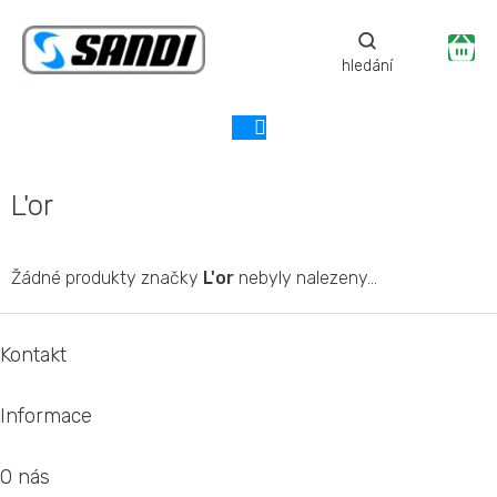
Přejít
na
Ná
obsah
ko
L'or
Žádné produkty značky
L'or
nebyly nalezeny...
Z
á
Kontakt
p
a
Informace
t
í
O nás