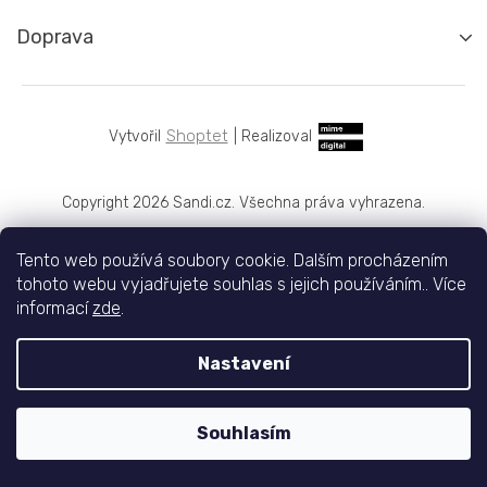
Doprava
Shoptet
|
Realizoval
Copyright 2026
Sandi.cz
. Všechna práva vyhrazena.
Tento web používá soubory cookie. Dalším procházením
tohoto webu vyjadřujete souhlas s jejich používáním.. Více
informací
zde
.
Nastavení
Souhlasím