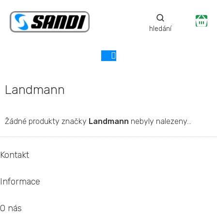
Přejít
na
Ná
obsah
ko
Landmann
Žádné produkty značky
Landmann
nebyly nalezeny...
Z
á
Kontakt
p
a
Informace
t
í
O nás