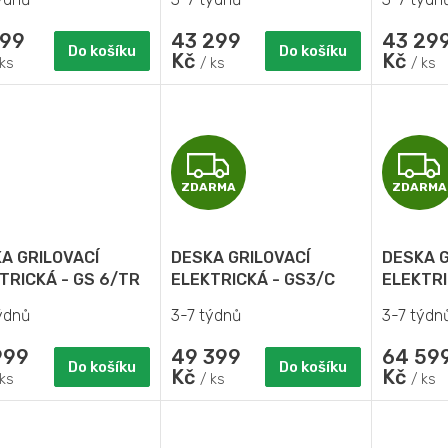
199
43 299
43 29
Do košíku
Do košíku
Kč
Kč
 ks
/ ks
/ ks
Z
ZDARMA
ZDARMA
D
A
A GRILOVACÍ
DESKA GRILOVACÍ
DESKA G
R
TRICKÁ - GS 6/TR
ELEKTRICKÁ - GS3/C
ELEKTRI
ýdnů
3-7 týdnů
3-7 týdn
M
999
49 399
64 59
A
Do košíku
Do košíku
Kč
Kč
 ks
/ ks
/ ks