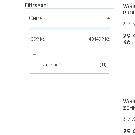
VAŘI
PRO
Cena
3-7 t
29 
1099
Kč
1401499
Kč
Kč
/
11
Na skladě
VAŘI
ZEMN
3-7 t
29 