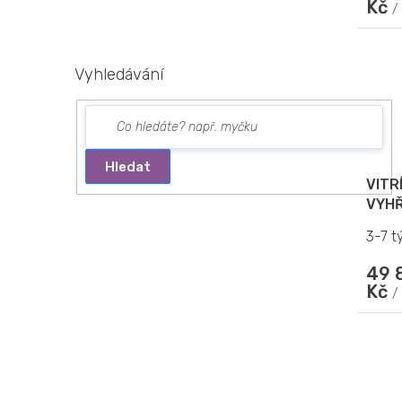
Kč
/
Vyhledávání
Hledat
VITR
VYHŘ
MOD
3-7 t
49 
Kč
/