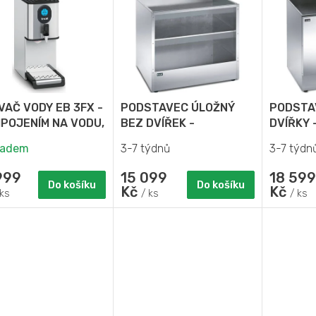
VAČ VODY EB 3FX -
PODSTAVEC ÚLOŽNÝ
PODSTA
IPOJENÍM NA VODU,
BEZ DVÍŘEK -
DVÍŘKY 
 31 l
SILVERLINK 600
600
ladem
3-7 týdnů
3-7 týdn
999
15 099
18 599
Do košíku
Do košíku
Kč
Kč
 ks
/ ks
/ ks