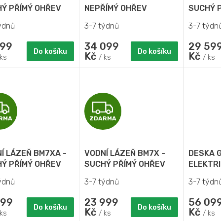
R
R
Ý PŘÍMÝ OHŘEV
NEPŘÍMÝ OHŘEV
SUCHÝ 
ýdnů
3-7 týdnů
3-7 týdn
M
M
299
34 099
29 59
A
A
Do košíku
Do košíku
Kč
Kč
 ks
/ ks
/ ks
Z
Z
RMA
ZDARMA
D
D
A
A
Í LÁZEŇ BM7XA -
VODNÍ LÁZEŇ BM7X -
DESKA G
R
R
Ý PŘÍMÝ OHŘEV
SUCHÝ PŘÍMÝ OHŘEV
ELEKTRI
ýdnů
3-7 týdnů
3-7 týdn
M
M
199
23 999
56 09
A
A
Do košíku
Do košíku
Kč
Kč
 ks
/ ks
/ ks