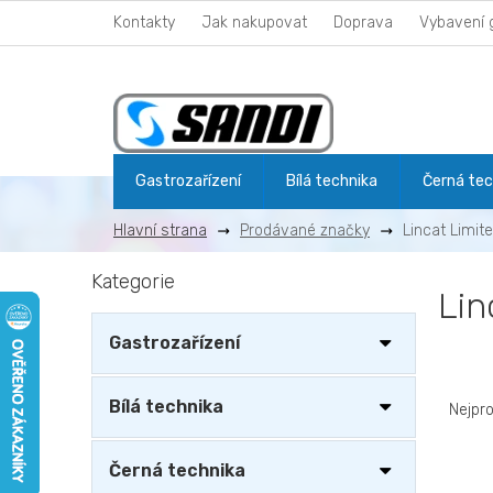
Přejít
Kontakty
Jak nakupovat
Doprava
Vybavení 
na
obsah
Gastrozařízení
Bílá technika
Černá tec
Prodávané značky
Lincat Limit
P
Kategorie
Přeskočit
o
Lin
kategorie
s
t
Gastrozařízení
r
Ř
a
a
n
Bílá technika
Nejpr
z
n
e
í
Černá technika
n
p
V