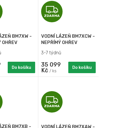
Z
Z
ZDARMA
D
D
A
A
ÁZEŇ BM7XW -
VODNÍ LÁZEŇ BM7XCW -
R
R
Ý OHŘEV
NEPŘÍMÝ OHŘEV
ů
3-7 týdnů
M
M
9
35 099
A
A
Do košíku
Do košíku
Kč
/ ks
Z
Z
ZDARMA
D
D
A
A
ÁZEŇ BM7XB -
VODNÍ LÁZEŇ BM7XAW -