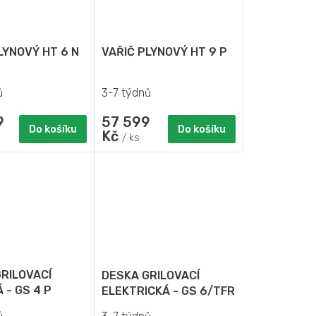
LYNOVÝ HT 6 N
VAŘIČ PLYNOVÝ HT 9 P
ů
3-7 týdnů
9
57 599
Do košíku
Do košíku
Kč
/ ks
RILOVACÍ
DESKA GRILOVACÍ
 - GS 4 P
ELEKTRICKÁ - GS 6/TFR
ů