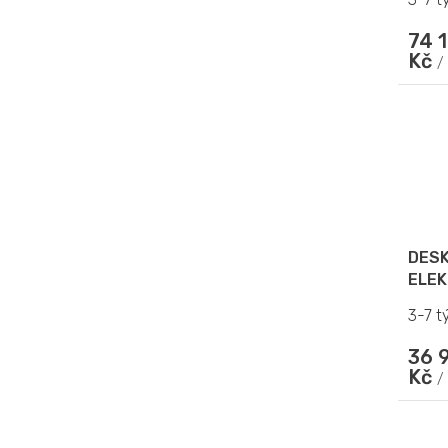
74 
Kč
/
DESK
ELEK
3-7 t
36 
Kč
/