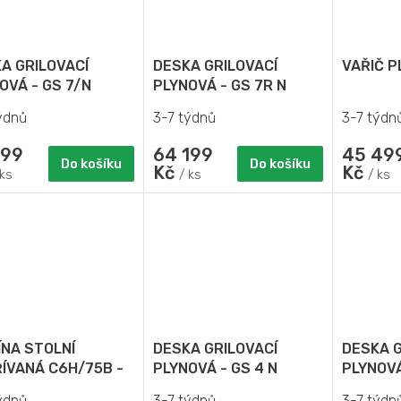
A GRILOVACÍ
DESKA GRILOVACÍ
VAŘIČ P
OVÁ - GS 7/N
PLYNOVÁ - GS 7R N
ýdnů
3-7 týdnů
3-7 týdn
199
64 199
45 49
Do košíku
Do košíku
Kč
Kč
 ks
/ ks
/ ks
ÍNA STOLNÍ
DESKA GRILOVACÍ
DESKA G
ÍVANÁ C6H/75B -
PLYNOVÁ - GS 4 N
PLYNOVÁ
ULOVÁ
ýdnů
3-7 týdnů
3-7 týdn