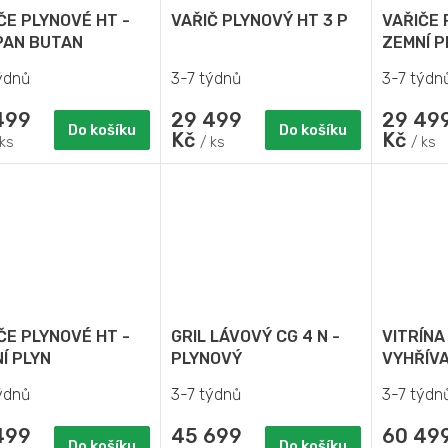
ČE PLYNOVÉ HT -
VAŘIČ PLYNOVÝ HT 3 P
VAŘIČE 
PAN BUTAN
ZEMNÍ P
ýdnů
3-7 týdnů
3-7 týdn
499
29 499
29 49
Do košíku
Do košíku
Kč
Kč
 ks
/ ks
/ ks
ČE PLYNOVÉ HT -
GRIL LÁVOVÝ CG 4 N -
VITRÍNA
Í PLYN
PLYNOVÝ
VYHŘÍVA
MODULO
ýdnů
3-7 týdnů
3-7 týdn
SAMOOB
499
45 699
60 49
Do košíku
Do košíku