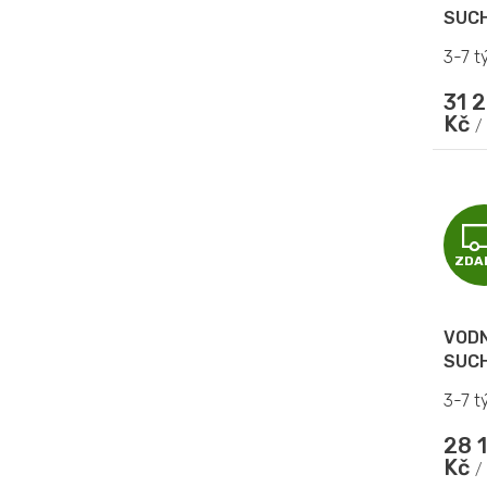
SUCH
3-7 t
31 
Kč
/
ZDA
VODN
SUCH
3-7 t
28 
Kč
/