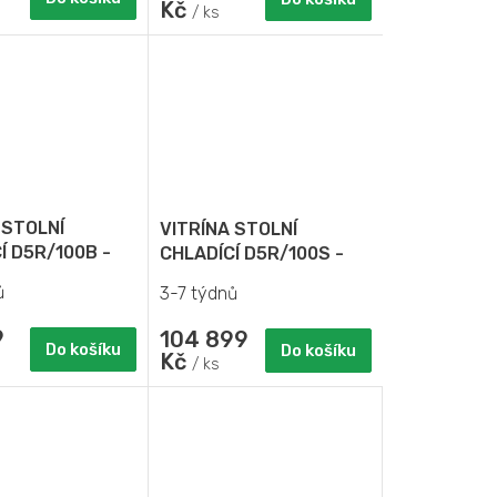
Kč
/ ks
 STOLNÍ
VITRÍNA STOLNÍ
Í D5R/100B -
CHLADÍCÍ D5R/100S -
VÁ
MODULOVÁ
ů
3-7 týdnů
SAMOOBSLUŽNÁ
9
104 899
Do košíku
Do košíku
Kč
/ ks