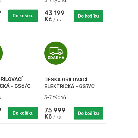
3-7 týdnů
9
43 199
Do košíku
Do košíku
Kč
/ ks
Z
Z
ZDARMA
D
D
A
A
RILOVACÍ
DESKA GRILOVACÍ
R
R
CKÁ - GS6/C
ELEKTRICKÁ - GS7/C
ů
3-7 týdnů
M
M
9
75 999
A
A
Do košíku
Do košíku
Kč
/ ks