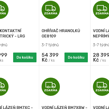
Z
Z
RMA
ZDARMA
ZDARMA
D
D
A
A
 KONTAKTNÍ
OHŘÍVAČ HRANOLKŮ
VODNÍ L
R
R
TRICKÝ - LRG
OE8109
NEPŘÍM
ýdnů
3-7 týdnů
3-7 týdn
M
M
999
54 399
28 39
A
A
Do košíku
Do košíku
Kč
Kč
 ks
/ ks
/ ks
Z
Z
RMA
ZDARMA
ZDARMA
D
D
A
A
Í LÁZEŇ BM7XC -
VODNÍ LÁZEŇ BM7XBW -
VODNÍ L