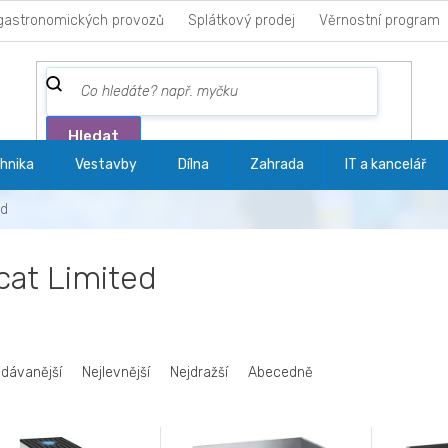
gastronomických provozů
Splátkový prodej
Věrnostní program
Hledat
hnika
Vestavby
Dílna
Zahrada
IT a kancelář
ed
cat Limited
odávanější
Nejlevnější
Nejdražší
Abecedně