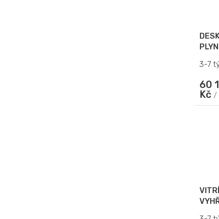
DESK
PLYN
3-7 t
60 
Kč
/
VITR
VYHŘ
MOD
3-7 t