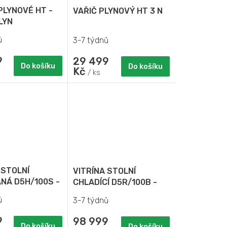
PLYNOVÉ HT -
VAŘIČ PLYNOVÝ HT 3 N
LYN
ů
3-7 týdnů
9
29 499
Do košíku
Do košíku
Kč
/ ks
 STOLNÍ
VITRÍNA STOLNÍ
NÁ D5H/100S -
CHLADÍCÍ D5R/100B -
VÁ
MODULOVÁ
ů
3-7 týdnů
SLUŽNÁ
9
98 999
Do košíku
Do košíku