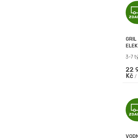
ZDA
GRIL
ELEK
3-7 t
22 
Kč
/
ZDA
VODN