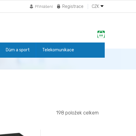
Registrace
CZK
Přihlášení
Nákupní
košík
Dům a sport
Telekomunikace
198
položek celkem