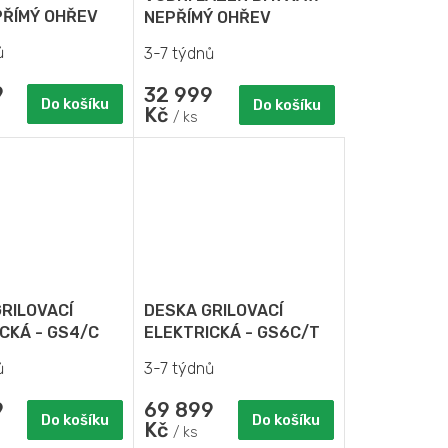
R
R
PŘÍMÝ OHŘEV
NEPŘÍMÝ OHŘEV
ů
3-7 týdnů
M
M
9
32 999
A
A
Do košíku
Do košíku
Kč
/ ks
RILOVACÍ
DESKA GRILOVACÍ
CKÁ - GS4/C
ELEKTRICKÁ - GS6C/T
ů
3-7 týdnů
9
69 899
Do košíku
Do košíku
Kč
/ ks