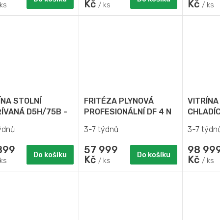
Kč
Kč
 ks
/ ks
/ ks
ÍNA STOLNÍ
FRITÉZA PLYNOVÁ
VITRÍNA
ÍVANÁ D5H/75B -
PROFESIONÁLNÍ DF 4 N
CHLADÍC
ULOVÁ
MODULO
ýdnů
3-7 týdnů
3-7 týdn
899
57 999
98 99
Do košíku
Do košíku
Kč
Kč
 ks
/ ks
/ ks