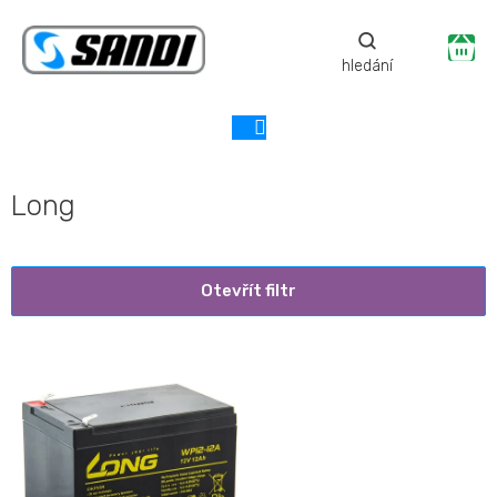
Přejít
na
Ná
obsah
ko
Long
Otevřít filtr
V
ý
p
i
s