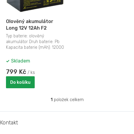
p
r
o
d
Olověný akumulátor
u
Long 12V 12Ah F2
k
Typ baterie: olověný
t
akumulátor Druh baterie: Pb
ů
Kapacita baterie (mAh): 12000
Napětí akumulátoru/baterie
(V): 12...
Skladem
799 Kč
/ ks
Do košíku
1
položek celkem
O
v
l
Z
á
á
Kontakt
d
p
a