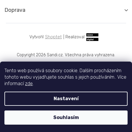
Doprava
Shoptet
|
Realizoval
Copyright 2026
Sandi.cz
. Všechna práva vyhrazena.
Tento web používá soubory cookie. Dalším procházením
tohoto webu vyjadřujete souhlas s jejich používáním.. Více
informací
zde
.
Nastavení
Souhlasím