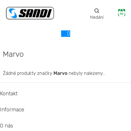
Přejít
na
Ná
obsah
ko
Marvo
Žádné produkty značky
Marvo
nebyly nalezeny...
Z
á
Kontakt
p
a
Informace
t
í
O nás