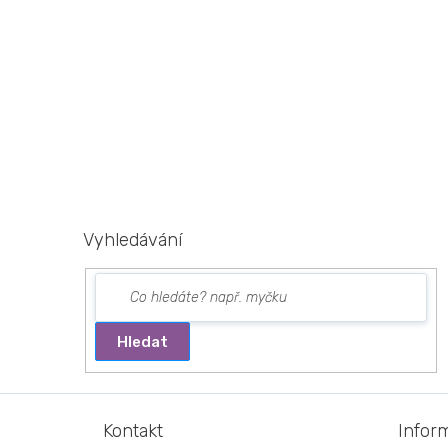
Vyhledávání
Hledat
Z
á
Kontakt
Infor
p