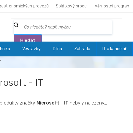
gastronomických provozů
Splátkový prodej
Věrnostní program
Hledat
hnika
Vestavby
Dílna
Zahrada
IT a kancelář
T
rosoft - IT
produkty značky
Microsoft - IT
nebyly nalezeny...