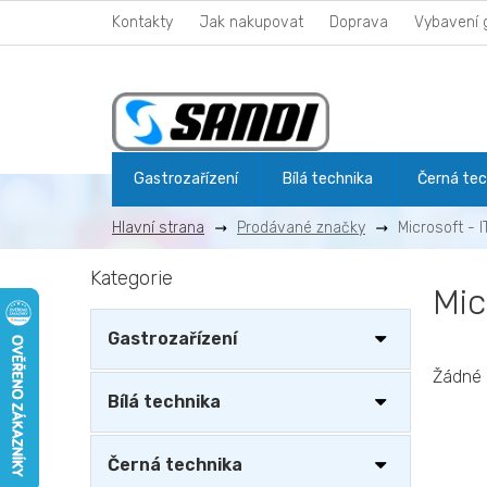
Přejít
Kontakty
Jak nakupovat
Doprava
Vybavení 
na
obsah
Gastrozařízení
Bílá technika
Černá tec
Prodávané značky
Microsoft - I
P
Kategorie
Přeskočit
o
Mic
kategorie
s
t
Gastrozařízení
r
a
Žádné 
n
Bílá technika
n
í
Černá technika
p