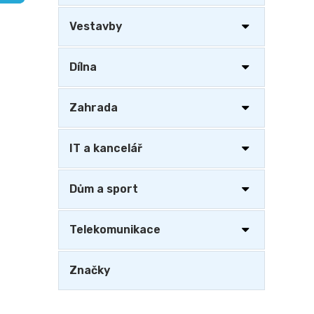
a
n
Vestavby
e
l
Dílna
Zahrada
IT a kancelář
Dům a sport
Telekomunikace
Značky