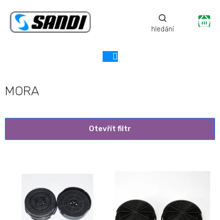
Přejít
na
Ná
obsah
ko
MORA
Otevřít filtr
V
ý
p
i
s