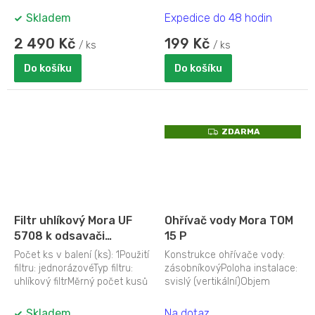
skleněná...
OP...
Skladem
Expedice do 48 hodin
2 490 Kč
199 Kč
/ ks
/ ks
Do košíku
Do košíku
Z
ZDARMA
D
A
R
M
A
Filtr uhlíkový Mora UF
Ohřívač vody Mora TOM
5708 k odsavači
15 P
5708(841887)
Počet ks v balení (ks): 1Použití
Konstrukce ohřívače vody:
filtru: jednorázovéTyp filtru:
zásobníkovýPoloha instalace:
uhlíkový filtrMěrný počet kusů
svislý (vertikální)Objem
(ks): 1Provedení...
ohřívače vody (l): 15Druh
ohřevu:...
Skladem
Na dotaz