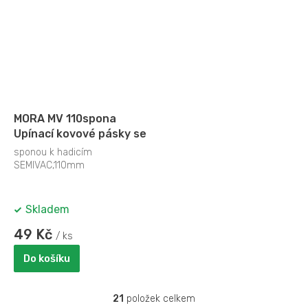
MORA MV 110spona
Upínací kovové pásky se
sponou k hadicím
SEMIVAC,110mm
Skladem
49 Kč
/ ks
Do košíku
21
položek celkem
O