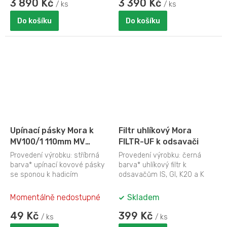
3 890 Kč
3 390 Kč
/ ks
/ ks
Do košíku
Do košíku
Upínací pásky Mora k
Filtr uhlíkový Mora
MV100/1 110mm MV
FILTR-UF k odsavači
110SPONA(841878)
Provedení výrobku: stříbrná
Provedení výrobku: černá
barva* upínací kovové pásky
barva* uhlíkový filtr k
se sponou k hadicím
odsavačům IS, GI, K20 a K
SEMIVAC* průměr 110
186Rozměry
mmRozměry...
výrobku:Hmotnost (kg):
Momentálně nedostupné
Skladem
Výška...
49 Kč
399 Kč
/ ks
/ ks