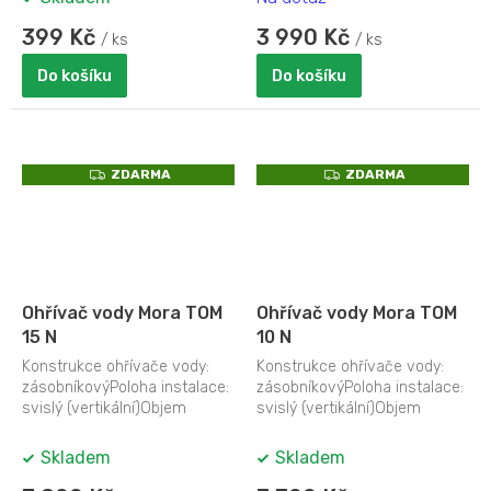
399 Kč
3 990 Kč
/ ks
/ ks
Do košíku
Do košíku
Z
Z
ZDARMA
ZDARMA
D
D
A
A
R
R
M
M
A
A
Ohřívač vody Mora TOM
Ohřívač vody Mora TOM
15 N
10 N
Konstrukce ohřívače vody:
Konstrukce ohřívače vody:
zásobníkovýPoloha instalace:
zásobníkovýPoloha instalace:
svislý (vertikální)Objem
svislý (vertikální)Objem
ohřívače vody (l): 15Druh
ohřívače vody (l): 10Druh
ohřevu:...
ohřevu:...
Skladem
Skladem