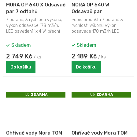
MORA OP 640 X Odsavač
MORA OP 540 W
par 7 odtahů
Odsavač par
7 odtahů, 3 rychlosti výkonu,
Popis produktu 7 odtahů 3
výkon odsavače 178 m3/h,
rychlosti výkonu výkon
LED osvětlení 1x 4 W, přední
odsavače 178 m3/h LED
skleněná lišta, odtah boční
osvětlení 1x 4 W přední
levý...
skleněná...
Skladem
Skladem
2 749 Kč
2 189 Kč
/ ks
/ ks
Do košíku
Do košíku
Z
Z
ZDARMA
ZDARMA
D
D
A
A
R
R
M
M
A
A
Ohřívač vody Mora TOM
Ohřívač vody Mora TOM