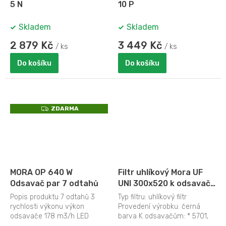
5 N
10 P
Skladem
Skladem
2 879 Kč
3 449 Kč
/ ks
/ ks
Do košíku
Do košíku
Z
ZDARMA
D
A
R
M
A
MORA OP 640 W
Filtr uhlíkový Mora UF
Odsavač par 7 odtahů
UNI 300x520 k odsavači
5701,5702,5711,5710,5717
Popis produktu 7 odtahů 3
Typ filtru: uhlíkový filtr
(851656)
rychlosti výkonu výkon
Provedení výrobku: černá
odsavače 178 m3/h LED
barva K odsavačům: * 5701,
osvětlení 1x 4 W přední
5710, 5717, 5702, 5711, 5722,