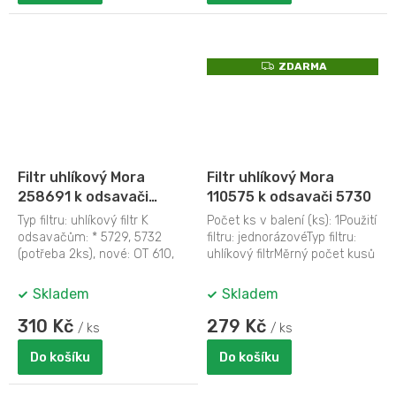
Z
ZDARMA
D
A
R
M
A
Filtr uhlíkový Mora
Filtr uhlíkový Mora
258691 k odsavači
110575 k odsavači 5730
5729, 5732
Typ filtru: uhlíkový filtr K
Počet ks v balení (ks): 1Použití
odsavačům: * 5729, 5732
filtru: jednorázovéTyp filtru:
(potřeba 2ks), nové: OT 610,
uhlíkový filtrMěrný počet kusů
OT 910 Rozměry výrobku:
(ks): 1* uhlíkový...
Hmotnost...
Skladem
Skladem
310 Kč
279 Kč
/ ks
/ ks
Do košíku
Do košíku