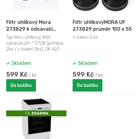
p
r
o
d
Filtr uhlíkový Mora
Filtr uhlíkovýMORA UF
u
273829 k odsavači
273829 průměr 150 x 55
k
5728
Typ filtru: uhlíkový filtrK
V balení 2 ks.
t
odsavačům: * 5728 (potřeba
ů
2ks / v balení 2ks), OK 620
(potřeba 2ks / v balení 2ks),
OK...
Skladem
Skladem
599 Kč
599 Kč
/ ks
/ ks
Do košíku
Do košíku
Z
ZDARMA
D
A
R
M
A