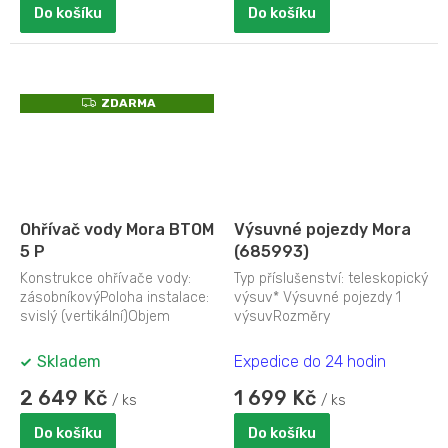
Do košíku
Do košíku
Z
ZDARMA
D
A
R
M
A
Ohřívač vody Mora BTOM
Výsuvné pojezdy Mora
5 P
(685993)
Konstrukce ohřívače vody:
Typ příslušenství: teleskopický
zásobníkovýPoloha instalace:
výsuv* Výsuvné pojezdy 1
svislý (vertikální)Objem
výsuvRozměry
ohřívače vody (l): 5Druh
výrobku:Hmotnost (kg): Výška
ohřevu:...
(cm): Šířka (cm):...
Skladem
Expedice do 24 hodin
2 649 Kč
1 699 Kč
/ ks
/ ks
Do košíku
Do košíku