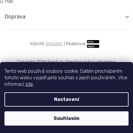
O nás
Doprava
Shoptet
|
Realizoval
Copyright 2026
Sandi.cz
. Všechna práva vyhrazena.
Tento web používá soubory cookie. Dalším procházením
tohoto webu vyjadřujete souhlas s jejich používáním.. Více
informací
zde
.
Nastavení
Souhlasím