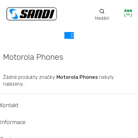
Přejít
na
Ná
obsah
ko
Motorola Phones
Žádné produkty značky
Motorola Phones
nebyly
nalezeny...
Z
á
Kontakt
p
a
Informace
t
í