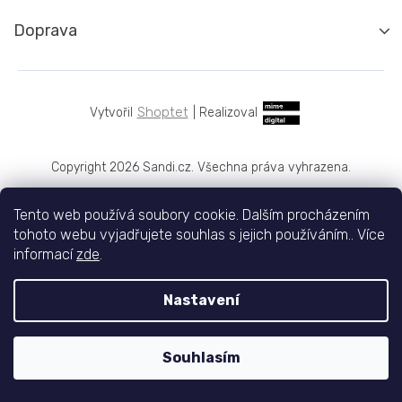
Doprava
Shoptet
|
Realizoval
Copyright 2026
Sandi.cz
. Všechna práva vyhrazena.
Tento web používá soubory cookie. Dalším procházením
tohoto webu vyjadřujete souhlas s jejich používáním.. Více
informací
zde
.
Nastavení
Souhlasím