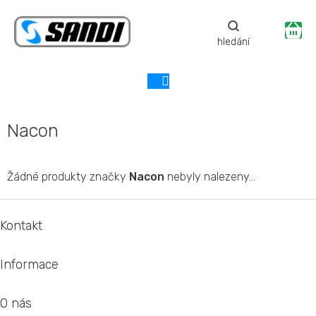
Přejít
na
Ná
obsah
ko
Nacon
Žádné produkty značky
Nacon
nebyly nalezeny...
Z
á
Kontakt
p
a
Informace
t
í
O nás