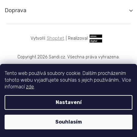
Doprava
Shoptet
|
Realizoval
Copyright 2026
Sandi.cz
. Všechna práva vyhrazena.
Tento web používá soubory cookie. Dalším procházením
tohoto webu vyjadřujete souhlas s jejich používáním.. Více
informací
zde
.
Nastavení
Souhlasím