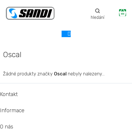
Přejít
na
Ná
obsah
ko
Oscal
Žádné produkty značky
Oscal
nebyly nalezeny...
Z
á
Kontakt
p
a
Informace
t
í
O nás