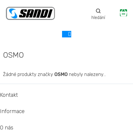
Přejít
na
Ná
obsah
ko
OSMO
Žádné produkty značky
OSMO
nebyly nalezeny...
Z
á
Kontakt
p
a
Informace
t
í
O nás