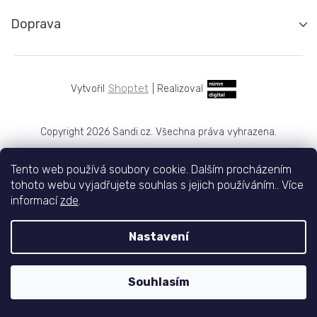
Doprava
Shoptet
|
Realizoval
Copyright 2026
Sandi.cz
. Všechna práva vyhrazena.
Tento web používá soubory cookie. Dalším procházením
tohoto webu vyjadřujete souhlas s jejich používáním.. Více
informací
zde
.
Nastavení
Souhlasím