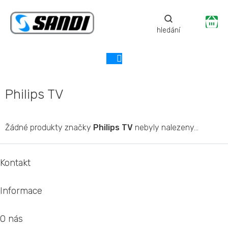
Přejít
na
Ná
obsah
ko
Philips TV
Žádné produkty značky
Philips TV
nebyly nalezeny...
Z
á
Kontakt
p
a
Informace
t
í
O nás