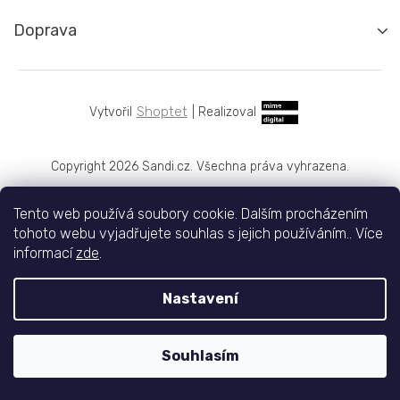
Doprava
Shoptet
|
Realizoval
Copyright 2026
Sandi.cz
. Všechna práva vyhrazena.
Tento web používá soubory cookie. Dalším procházením
tohoto webu vyjadřujete souhlas s jejich používáním.. Více
informací
zde
.
Nastavení
Souhlasím