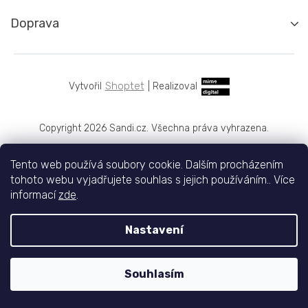
Doprava
Shoptet
|
Realizoval
Copyright 2026
Sandi.cz
. Všechna práva vyhrazena.
Tento web používá soubory cookie. Dalším procházením
tohoto webu vyjadřujete souhlas s jejich používáním.. Více
informací
zde
.
Nastavení
Souhlasím