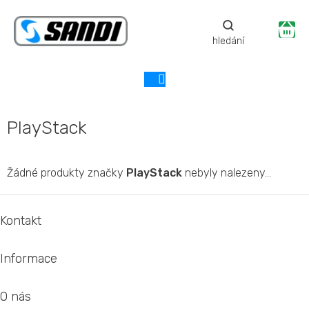
Přejít
na
Ná
obsah
ko
PlayStack
Žádné produkty značky
PlayStack
nebyly nalezeny...
Z
á
Kontakt
p
a
Informace
t
í
O nás