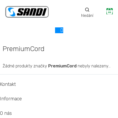
Přejít
na
Ná
obsah
ko
PremiumCord
Žádné produkty značky
PremiumCord
nebyly nalezeny...
Z
á
Kontakt
p
a
Informace
t
í
O nás