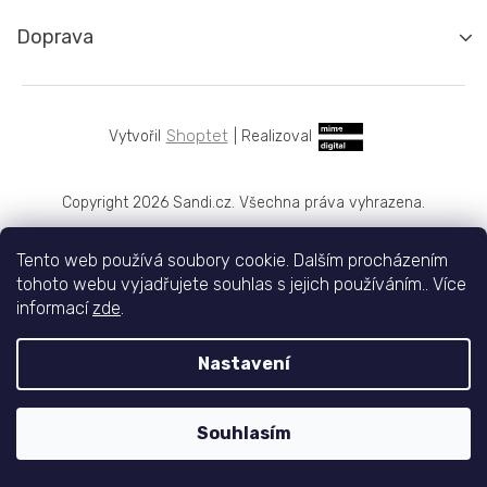
Doprava
Shoptet
|
Realizoval
Copyright 2026
Sandi.cz
. Všechna práva vyhrazena.
Tento web používá soubory cookie. Dalším procházením
tohoto webu vyjadřujete souhlas s jejich používáním.. Více
informací
zde
.
Nastavení
Souhlasím