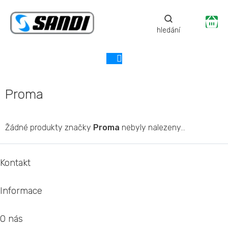
Přejít
na
Ná
obsah
ko
Proma
Žádné produkty značky
Proma
nebyly nalezeny...
Z
á
Kontakt
p
a
Informace
t
í
O nás