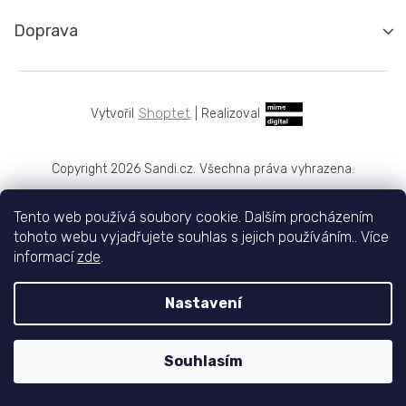
Doprava
Shoptet
|
Realizoval
Copyright 2026
Sandi.cz
. Všechna práva vyhrazena.
Tento web používá soubory cookie. Dalším procházením
tohoto webu vyjadřujete souhlas s jejich používáním.. Více
informací
zde
.
Nastavení
Souhlasím