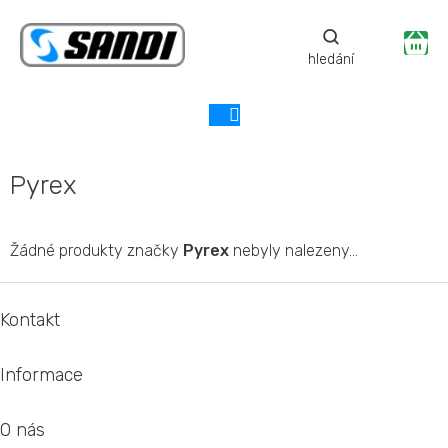
Přejít
na
Ná
obsah
ko
Pyrex
Žádné produkty značky
Pyrex
nebyly nalezeny...
Z
á
Kontakt
p
a
Informace
t
í
O nás