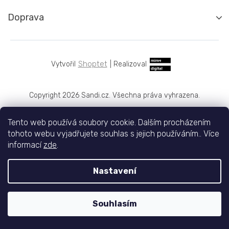
Doprava
Shoptet
|
Realizoval
Copyright 2026
Sandi.cz
. Všechna práva vyhrazena.
Tento web používá soubory cookie. Dalším procházením
tohoto webu vyjadřujete souhlas s jejich používáním.. Více
informací
zde
.
Nastavení
Souhlasím