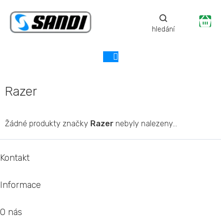
Přejít
na
Ná
obsah
ko
Razer
Žádné produkty značky
Razer
nebyly nalezeny...
Z
á
Kontakt
p
a
Informace
t
í
O nás