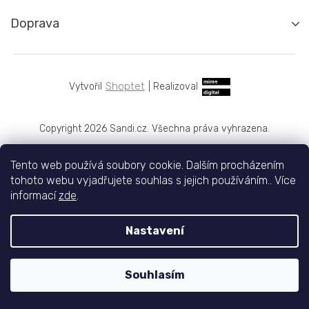
Doprava
Shoptet
|
Realizoval
Copyright 2026
Sandi.cz
. Všechna práva vyhrazena.
Tento web používá soubory cookie. Dalším procházením
tohoto webu vyjadřujete souhlas s jejich používáním.. Více
informací
zde
.
Nastavení
Souhlasím