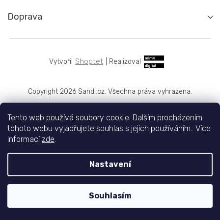
Doprava
Shoptet
|
Realizoval
Copyright 2026
Sandi.cz
. Všechna práva vyhrazena.
Tento web používá soubory cookie. Dalším procházením
tohoto webu vyjadřujete souhlas s jejich používáním.. Více
informací
zde
.
Nastavení
Souhlasím