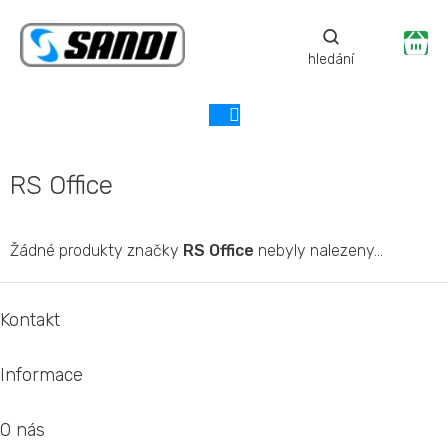
Přejít
na
Ná
obsah
ko
RS Office
Žádné produkty značky
RS Office
nebyly nalezeny...
Z
á
Kontakt
p
a
Informace
t
í
O nás