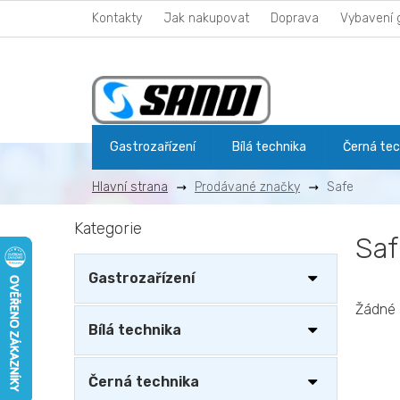
Přejít
Kontakty
Jak nakupovat
Doprava
Vybavení 
na
obsah
Gastrozařízení
Bílá technika
Černá tec
Prodávané značky
Safe
P
Kategorie
Přeskočit
o
Sa
kategorie
s
t
Gastrozařízení
r
a
Žádné 
n
Bílá technika
n
í
Černá technika
p