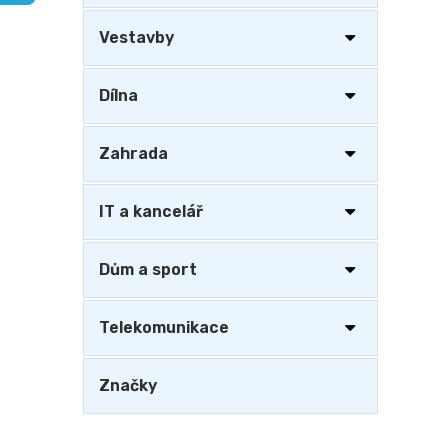
a
n
Vestavby
e
l
Dílna
Zahrada
IT a kancelář
Dům a sport
Telekomunikace
Značky