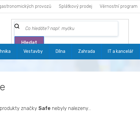
gastronomických provozů
Splátkový prodej
Věrnostní program
Hledat
hnika
Vestavby
Dílna
Zahrada
IT a kancelář
fe
produkty značky
Safe
nebyly nalezeny...