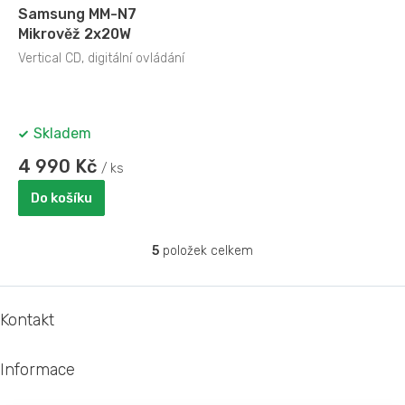
Samsung MM-N7
Mikrověž 2x20W
Vertical CD, digitální ovládání
Skladem
4 990 Kč
/ ks
Do košíku
5
položek celkem
O
v
l
Z
á
á
Kontakt
d
p
a
a
c
Informace
t
í
í
p