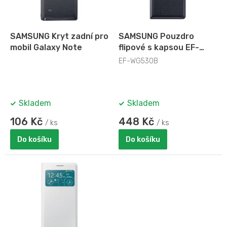
p
r
o
d
SAMSUNG Kryt zadní pro
SAMSUNG Pouzdro
u
mobil Galaxy Note
flipové s kapsou EF-
k
WG53
EF-WG530B
t
ů
Skladem
Skladem
106 Kč
448 Kč
/ ks
/ ks
Do košíku
Do košíku