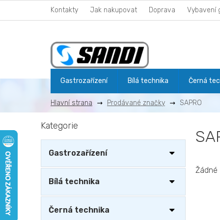
Přejít
Kontakty
Jak nakupovat
Doprava
Vybavení 
na
obsah
Gastrozařízení
Bílá technika
Černá tec
Prodávané značky
SAPRO
P
Kategorie
Přeskočit
o
SA
kategorie
s
t
Gastrozařízení
r
a
Žádné 
n
Bílá technika
n
í
Černá technika
p