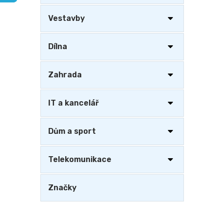
a
n
Vestavby
e
l
Dílna
Zahrada
IT a kancelář
Dům a sport
Telekomunikace
Značky