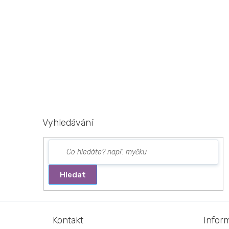
Vyhledávání
Hledat
Z
á
Kontakt
Infor
p