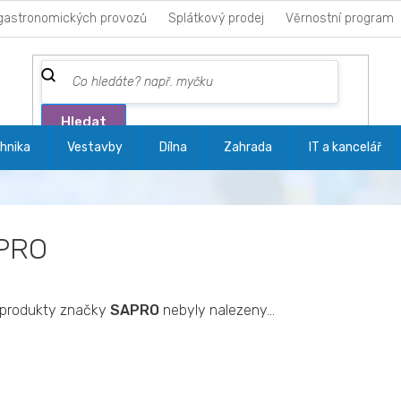
gastronomických provozů
Splátkový prodej
Věrnostní program
Hledat
hnika
Vestavby
Dílna
Zahrada
IT a kancelář
PRO
produkty značky
SAPRO
nebyly nalezeny...