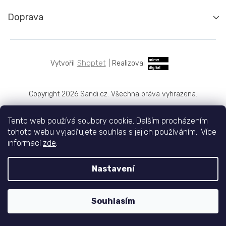
Doprava
Shoptet
|
Realizoval
Copyright 2026
Sandi.cz
. Všechna práva vyhrazena.
Tento web používá soubory cookie. Dalším procházením
tohoto webu vyjadřujete souhlas s jejich používáním.. Více
informací
zde
.
Nastavení
Souhlasím