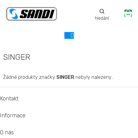
Přejít
na
Ná
obsah
ko
SINGER
Žádné produkty značky
SINGER
nebyly nalezeny...
Z
á
Kontakt
p
a
Informace
t
í
O nás