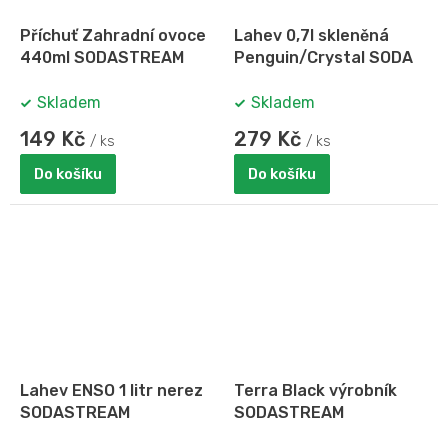
Příchuť Zahradní ovoce
Lahev 0,7l skleněná
440ml SODASTREAM
Penguin/Crystal SODA
Skladem
Skladem
149 Kč
279 Kč
/ ks
/ ks
Do košíku
Do košíku
Lahev ENSO 1 litr nerez
Terra Black výrobník
SODASTREAM
SODASTREAM