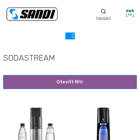
Přejít
na
Ná
obsah
ko
SODASTREAM
Otevřít filtr
V
ý
p
i
s