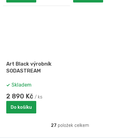
Art Black výrobník
SODASTREAM
Skladem
2 890 Kč
/ ks
Do košíku
27
položek celkem
O
v
l