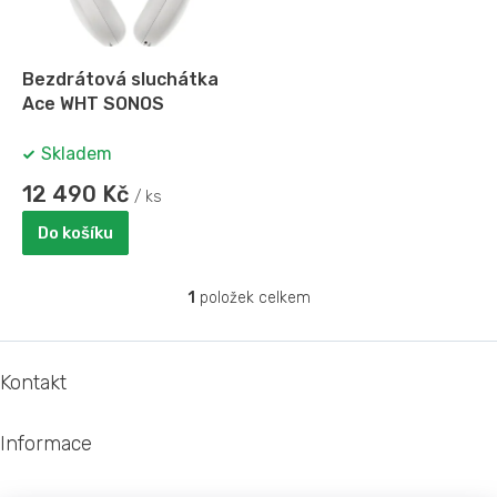
p
r
o
d
Bezdrátová sluchátka
u
Ace WHT SONOS
k
t
Skladem
ů
12 490 Kč
/ ks
Do košíku
1
položek celkem
O
v
l
Z
á
á
Kontakt
d
p
a
a
c
Informace
t
í
í
p
r