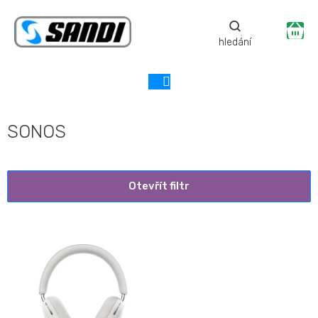
Přejít
na
Ná
obsah
ko
SONOS
Otevřít filtr
V
ý
p
i
s