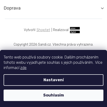
Doprava
Shoptet
|
Realizoval
Copyright 2026
Sandi.cz
. Všechna práva vyhrazena.
Tento web používá soubory cookie. Dalším procházením
tohoto webu vyjadřujete souhlas s jejich používáním.. Více
informací
zde
.
Nastavení
Souhlasím