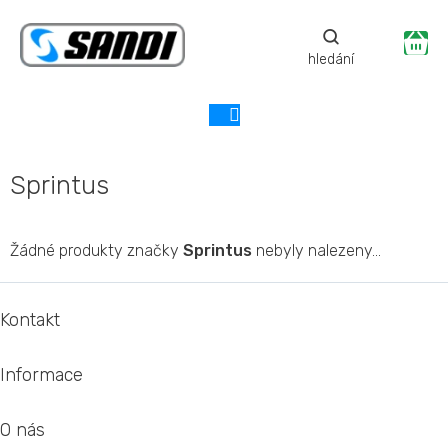
Přejít
na
Ná
obsah
ko
Sprintus
Žádné produkty značky
Sprintus
nebyly nalezeny...
Z
á
Kontakt
p
a
Informace
t
í
O nás