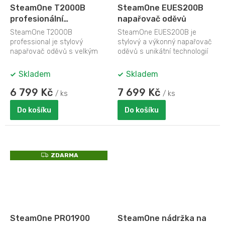
SteamOne T2000B
SteamOne EUES200B
profesionální
napařovač oděvů
napařovač oděvů
SteamOne T2000B
SteamOne EUES200B je
professional je stylový
stylový a výkonný napařovač
napařovač oděvů s velkým
oděvů s unikátní technologií
zásobníkem na vodu o
Start Stop a povrchovou
objemu 3,5 litru. SteamOne...
úpravou Soft...
Skladem
Skladem
6 799 Kč
7 699 Kč
/ ks
/ ks
Do košíku
Do košíku
Z
ZDARMA
D
A
R
M
A
SteamOne PRO1900
SteamOne nádržka na