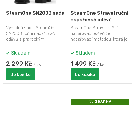
SteamOne SN200B sada
SteamOne Stravel ruční
napařovač oděvů
Výhodná sada: SteamOne
SteamOne STravel ruční
SN200B ruční napařovač
napařovač oděvů žehlí
oděvů s praktickým
napařovací metodou, která je
odstraňovačem žmolků
k oděvům a materiálům
SteamOne RP10B. Výhodné
šetrnější než...
Skladem
Skladem
balení...
2 299 Kč
1 499 Kč
/ ks
/ ks
Do košíku
Do košíku
Z
ZDARMA
D
A
R
M
A