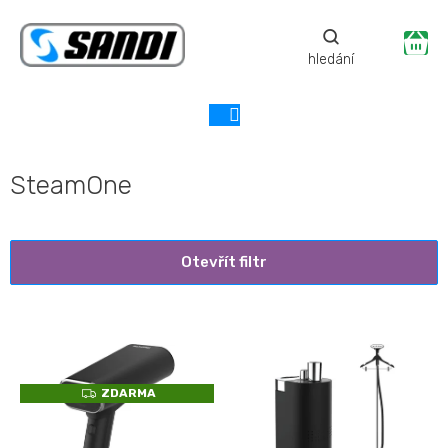
Přejít
na
Ná
obsah
ko
SteamOne
Otevřít filtr
V
ý
p
Z
ZDARMA
i
D
A
s
R