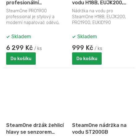
profesionální
vodu H18B, EUJK200,
napařovač oděvů
PRO1900, EUKID190
SteamOne PRO1900
Nádržka na vodu pro
professional je stylový a
SteamOne H18B, EUJK200,
moderní napařovač oděvů,
PRO1900, EUKID190
který upravuje oděvy párou o
teplotě 98°C. Pára...
Skladem
Skladem
6 299 Kč
999 Kč
/ ks
/ ks
Do košíku
Do košíku
SteamOne držák žehlicí
SteamOne nádržka na
hlavy se senzorem
vodu ST200GB