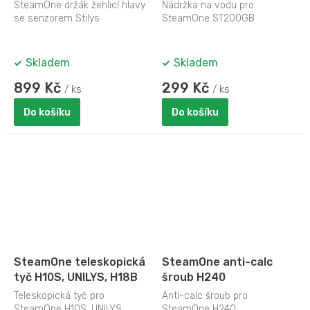
Stilys
SteamOne držák žehlicí hlavy
Nádržka na vodu pro
se senzorem Stilys
SteamOne ST200GB
Skladem
Skladem
899 Kč
299 Kč
/ ks
/ ks
Do košíku
Do košíku
SteamOne teleskopická
SteamOne anti-calc
tyč H10S, UNILYS, H18B
šroub H240
Teleskopická tyč pro
Anti-calc šroub pro
SteamOne H10S, UNILYS,
SteamOne H240