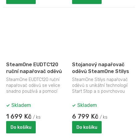
SteamOne EUDTC120
Stojanový napařovač
ruční napařovač oděvů
oděvů SteamOne Stilys
SteamOne EUDTC120 ruční
SteamOne Stilys napařovač
napařovač oděvů se velice
oděvů s unikátní technologií
snadno používá a pomocí
Start Stop a s povrchovou
páry vyrovná vaše oblečení v
úpravou Soft touch. Žehlí
rekordně...
napařovací...
Skladem
Skladem
1 699 Kč
6 799 Kč
/ ks
/ ks
Do košíku
Do košíku