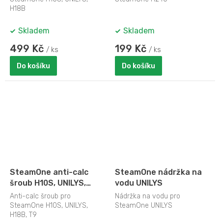
H18B
Skladem
Skladem
499 Kč
199 Kč
/ ks
/ ks
Do košíku
Do košíku
SteamOne anti-calc
SteamOne nádržka na
šroub H10S, UNILYS,
vodu UNILYS
H18B, T9, PRO2000
Anti-calc šroub pro
Nádržka na vodu pro
SteamOne H10S, UNILYS,
SteamOne UNILYS
H18B, T9