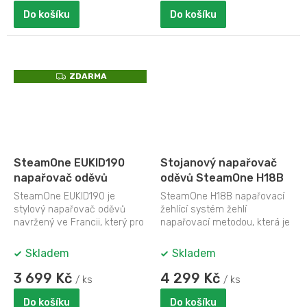
Do košíku
Do košíku
Z
ZDARMA
D
A
R
M
A
SteamOne EUKID190
Stojanový napařovač
napařovač oděvů
oděvů SteamOne H18B
SteamOne EUKID190 je
SteamOne H18B napařovací
stylový napařovač oděvů
žehlící systém žehlí
navržený ve Francii, který pro
napařovací metodou, která je
vás zajistí dokonale upravené
k oděvům a materiálům
oblečení...
šetrnější než...
Skladem
Skladem
3 699 Kč
4 299 Kč
/ ks
/ ks
Do košíku
Do košíku