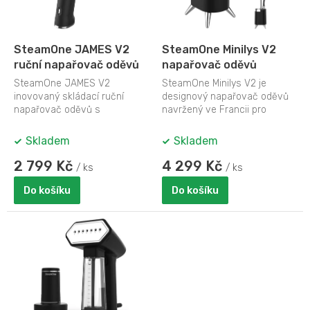
M
p
A
r
o
d
SteamOne JAMES V2
SteamOne Minilys V2
u
ruční napařovač oděvů
napařovač oděvů
k
SteamOne JAMES V2
SteamOne Minilys V2 je
t
inovovaný skládací ruční
designový napařovač oděvů
ů
napařovač oděvů s
navržený ve Francii pro
keramickou napařovací
každodenní snadnou úpravu
plochou nahřívanou na 100°C
oblečení. Minilys...
Skladem
Skladem
a...
2 799 Kč
4 299 Kč
/ ks
/ ks
Do košíku
Do košíku