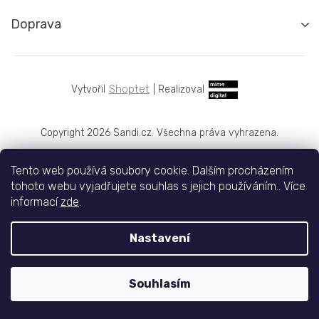
Doprava
Shoptet
|
Realizoval
Copyright 2026
Sandi.cz
. Všechna práva vyhrazena.
Tento web používá soubory cookie. Dalším procházením
tohoto webu vyjadřujete souhlas s jejich používáním.. Více
informací
zde
.
Nastavení
Souhlasím