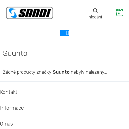
Přejít
na
Ná
obsah
ko
Suunto
Žádné produkty značky
Suunto
nebyly nalezeny...
Z
á
Kontakt
p
a
Informace
t
í
O nás