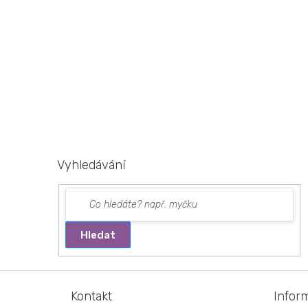
Vyhledávání
Hledat
Z
á
Kontakt
Infor
p