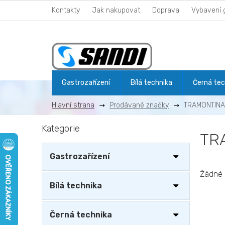
Přejít
Kontakty
Jak nakupovat
Doprava
Vybavení 
na
obsah
Gastrozařízení
Bílá technika
Černá tec
Prodávané značky
TRAMONTINA
P
Kategorie
Přeskočit
o
TR
kategorie
s
t
Gastrozařízení
r
a
Žádné 
n
Bílá technika
n
í
Černá technika
p