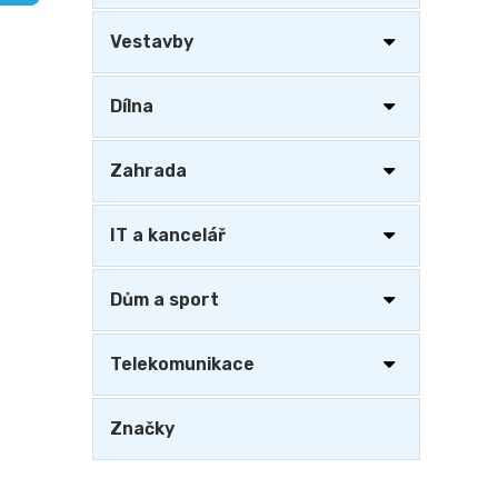
a
n
Vestavby
e
l
Dílna
Zahrada
IT a kancelář
Dům a sport
Telekomunikace
Značky