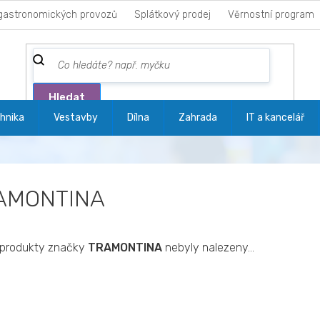
gastronomických provozů
Splátkový prodej
Věrnostní program
Hledat
hnika
Vestavby
Dílna
Zahrada
IT a kancelář
AMONTINA
produkty značky
TRAMONTINA
nebyly nalezeny...