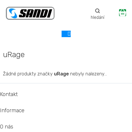
Přejít
na
Ná
obsah
ko
uRage
Žádné produkty značky
uRage
nebyly nalezeny...
Z
á
Kontakt
p
a
Informace
t
í
O nás