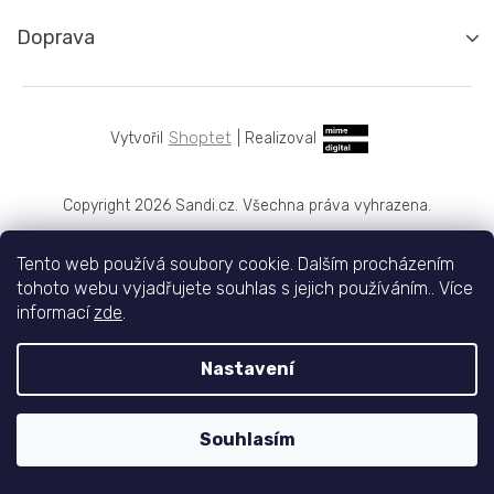
Doprava
Shoptet
|
Realizoval
Copyright 2026
Sandi.cz
. Všechna práva vyhrazena.
Tento web používá soubory cookie. Dalším procházením
tohoto webu vyjadřujete souhlas s jejich používáním.. Více
informací
zde
.
Nastavení
Souhlasím