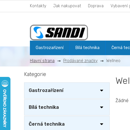
Přejít
Kontakty
Jak nakupovat
Doprava
Vybavení 
na
obsah
Gastrozařízení
Bílá technika
Černá tec
Prodávané značky
Wellneo
P
Kategorie
Přeskočit
o
Wel
kategorie
s
t
Gastrozařízení
r
a
Žádné 
n
Bílá technika
n
í
Černá technika
p