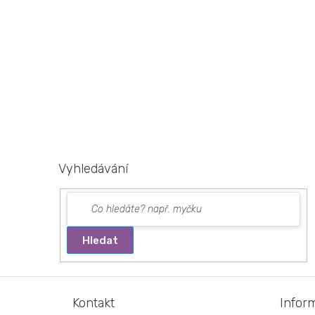
Vyhledávání
Hledat
Z
á
Kontakt
Infor
p