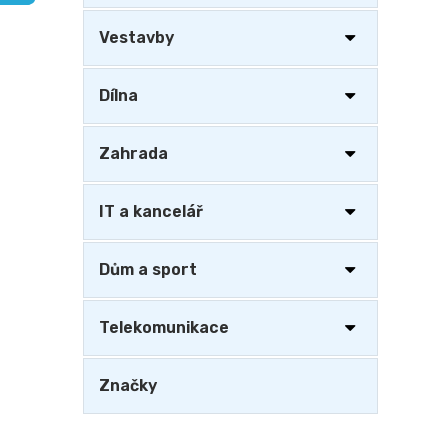
a
n
Vestavby
e
l
Dílna
Zahrada
IT a kancelář
Dům a sport
Telekomunikace
Značky