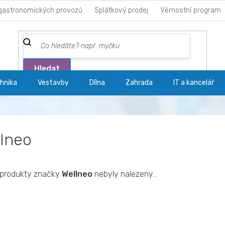
gastronomických provozů
Splátkový prodej
Věrnostní program
Hledat
hnika
Vestavby
Dílna
Zahrada
IT a kancelář
lneo
produkty značky
Wellneo
nebyly nalezeny...