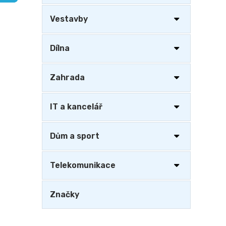
a
n
Vestavby
e
l
Dílna
Zahrada
IT a kancelář
Dům a sport
Telekomunikace
Značky