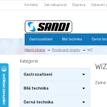
Přejít
Kontakty
Jak nakupovat
Doprava
Vybavení 
na
obsah
Gastrozařízení
Bílá technika
Černá tec
Prodávané značky
WiZ
P
Kategorie
Přeskočit
o
WiZ
kategorie
s
t
Gastrozařízení
r
a
Žádné 
n
Bílá technika
n
í
Černá technika
p