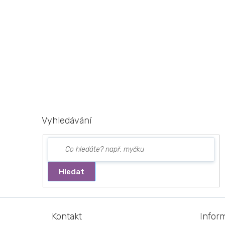
Vyhledávání
Hledat
Z
á
Kontakt
Infor
p