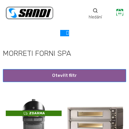
Přejít
na
Ná
obsah
ko
MORRETI FORNI SPA
Otevřít filtr
V
ý
p
Z
ZDARMA
i
D
A
s
R