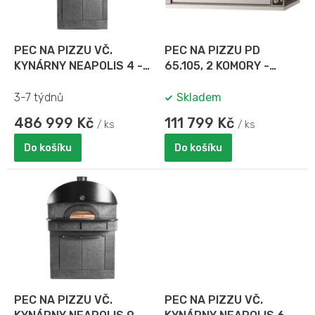
M
p
A
r
o
d
PEC NA PIZZU VČ.
PEC NA PIZZU PD
u
KYNÁRNY NEAPOLIS 4 -
65.105, 2 KOMORY -
k
ELEKTRICKÁ
ELEKTRICKÁ
t
3-7 týdnů
Skladem
ů
486 999 Kč
111 799 Kč
/ ks
/ ks
Do košíku
Do košíku
PEC NA PIZZU VČ.
PEC NA PIZZU VČ.